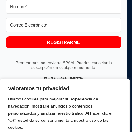
REGISTRARME
Prometemos no enviarte SPAM. Puedes cancelar la
suscripción en cualquier momento.
Built with Kit
Valoramos tu privacidad
Usamos cookies para mejorar su experiencia de
navegación, mostrarle anuncios o contenidos
personalizados y analizar nuestro tráfico. Al hacer clic en
Te voy a mostrar el paso a paso que
“OK” usted da su consentimiento a nuestro uso de las
cookies.
debes hacer para
implantar un